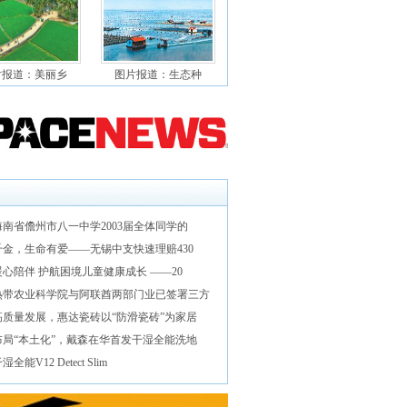
片报道：美丽乡
图片报道：生态种
南省儋州市八一中学2003届全体同学的
千金，生命有爱——无锡中支快速理赔430
心陪伴 护航困境儿童健康成长 ——20
热带农业科学院与阿联酋两部门业已签署三方
高质量发展，惠达瓷砖以“防滑瓷砖”为家居
布局“本土化”，戴森在华首发干湿全能洗地
全能V12 Detect Slim