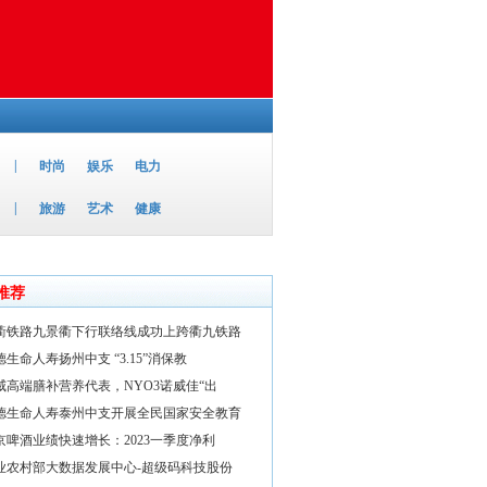
|
时尚
娱乐
电力
|
旅游
艺术
健康
推荐
衢铁路九景衢下行联络线成功上跨衢九铁路
德生命人寿扬州中支 “3.15”消保教
威高端膳补营养代表，NYO3诺威佳“出
德生命人寿泰州中支开展全民国家安全教育
京啤酒业绩快速增长：2023一季度净利
业农村部大数据发展中心-超级码科技股份