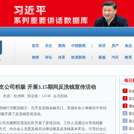
|
首页
关注
要闻
中国新闻
经济
房产
食品
|
舆情
评论
体育
欧洲新闻
新服
汽车
教育
每日
公司积极 开展3.15期间反洗钱宣传活动
杭
来源：欧洲网 阅读量：14748 会员投稿
富
挪
洗钱行为甄别能力，扎牢反洗钱金融关口。富德生命人寿南京中支结
富
，积极开展了反洗钱宣传活动。
燕
公司在建邺区莲花社区开展了宣传活动。工作人员通过分享洗钱案
农
方式，向社会人员普及相关法律法规及反洗钱基本常识。引导社会公