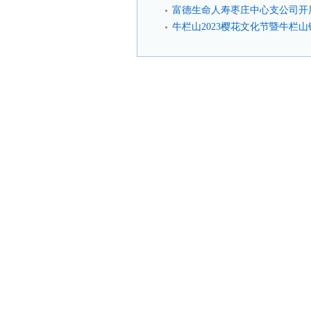
富德生命人寿枣庄中心支公司开
牛栏山2023樱花文化节暨牛栏山镇